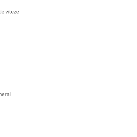
e viteze
neral