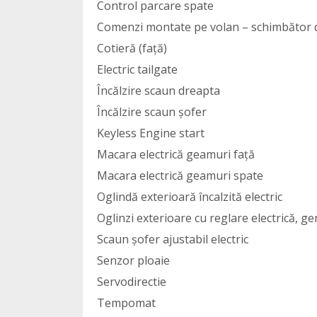
Control parcare spate
Comenzi montate pe volan – schimbător d
Cotieră (față)
Electric tailgate
Încălzire scaun dreapta
Încălzire scaun șofer
Keyless Engine start
Macara electrică geamuri față
Macara electrică geamuri spate
Oglindă exterioară încalzită electric
Oglinzi exterioare cu reglare electrică, ge
Scaun șofer ajustabil electric
Senzor ploaie
Servodirectie
Tempomat