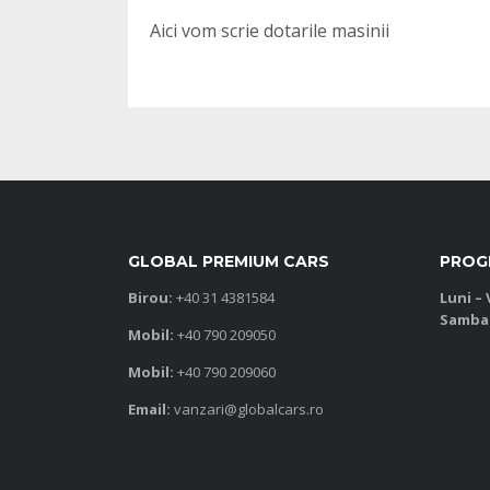
Aici vom scrie dotarile masinii
GLOBAL PREMIUM CARS
PROG
Birou:
+40 31 4381584
Luni – 
Samba
Mobil:
+40 790 209050
Mobil:
+40 790 209060
Email:
vanzari@globalcars.ro