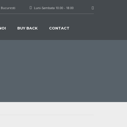
, Bucuresti
Luni-Sambata 10.00 - 18.00
NOI
BUY BACK
CONTACT