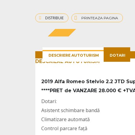
DISTRIBUIE
PRINTEAZA PAGINA
SUPER
DESCRIERE AUTOTURISM
DOTARI
DESCRIERE AUTOTURISM
2019 Alfa Romeo Stelvio 2.2 JTD Sup
****PRET de VANZARE 28.000 € +TVA=
Dotari:
Asistent schimbare bandă
Climatizare automată
Control parcare față