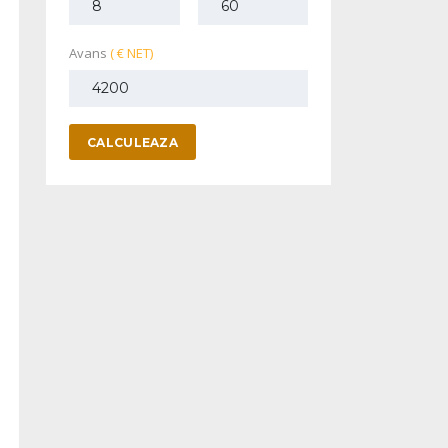
Avans
( € NET)
CALCULEAZA