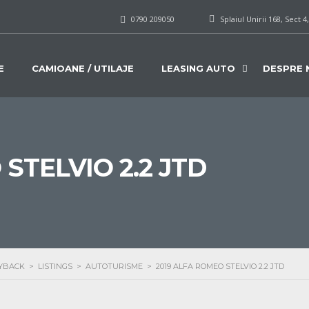
0790 209050
Splaiul Unirii 168, Sect 4
E
CAMIOANE / UTILAJE
LEASING AUTO
DESPRE 
STELVIO 2.2 JTD
UYBACK
>
LISTINGS
>
AUTOTURISME
>
2019 ALFA ROMEO STELVIO 2.2 JTD