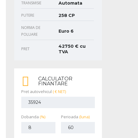
TRANSMISIE
Automata
PUTERE
258 CP
NORMA DE
Euro 6
POLUARE
42750 € cu
PRET
TVA
CALCULATOR
FINANTARE
Pret autovehicul
( € NET)
Dobanda
(%)
Perioada
(luna)