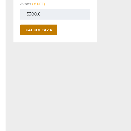
Avans
( € NET)
CALCULEAZA