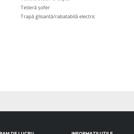
Tetieră șofer
Trapă glisantă/rabatabilă electric
RAM DE LUCRU
INFORMATII UTILE