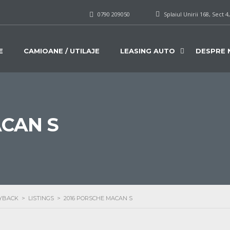
0790 209050
Splaiul Unirii 168, Sect 4
E
CAMIOANE / UTILAJE
LEASING AUTO
DESPRE 
ACAN S
UYBACK
>
LISTINGS
>
2016 PORSCHE MACAN S