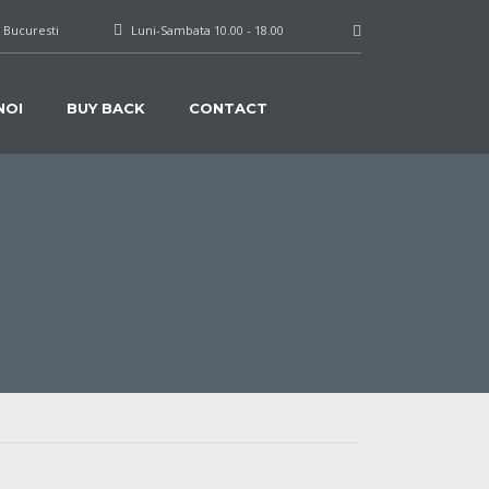
, Bucuresti
Luni-Sambata 10.00 - 18.00
NOI
BUY BACK
CONTACT