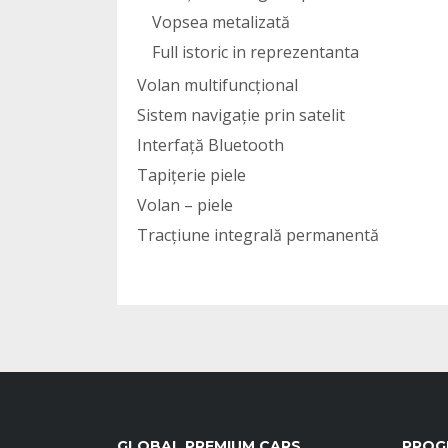
Vopsea metalizată
Full istoric in reprezentanta
Volan multifuncțional
Sistem navigație prin satelit
Interfață Bluetooth
Tapițerie piele
Volan – piele
Tracțiune integrală permanentă
GLOBAL PREMIUM CARS
PROG