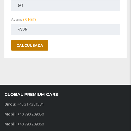
Avans
( € NET)
CALCULEAZA
GLOBAL PREMIUM CARS
Birou:
+40 31 4381584
Mobil:
+40 790 209050
Mobil:
+40 790 209060